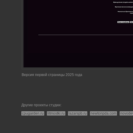
Версия первой страницы 2025 года
Другие проекты студии:
cpugarden.ru
litmostki.ru
lazarspb.ru
newtonpda.com
novode