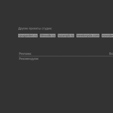
Другие проекты студии:
cpugarden.ru
litmostki.ru
lazarspb.ru
newtonpda.com
novode
Реклама:
Во
Рекомендуем: