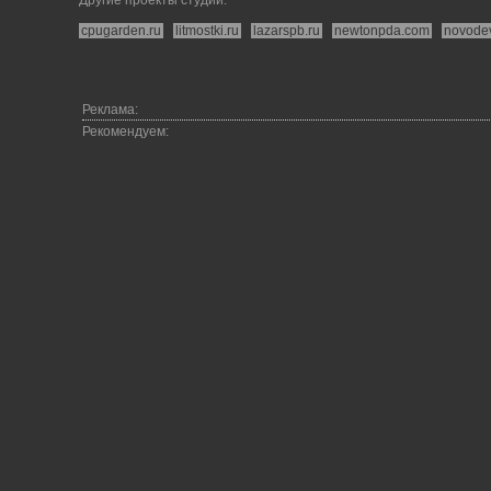
Другие проекты студии:
cpugarden.ru
litmostki.ru
lazarspb.ru
newtonpda.com
novode
Реклама:
Рекомендуем: