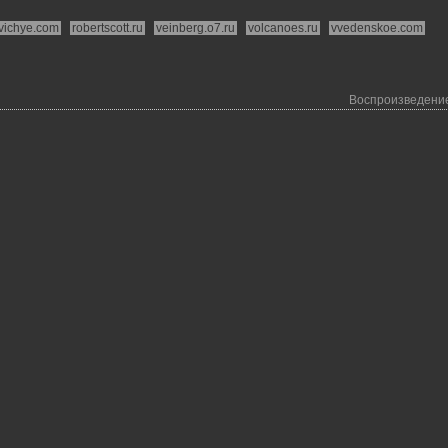
vichye.com
robertscott.ru
veinberg.o7.ru
volcanoes.ru
vvedenskoe.com
Воспроизведение