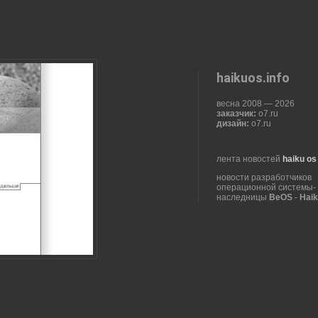
haikuos.info
весна 2008
—
2026
заказчик:
o7.ru
дизайн:
o7.ru
лента новостей
haiku os
новости разработчиков
операционной системы-
наследницы
BeOS
-
Hai