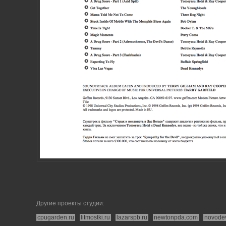
Другие проекты студии:
cpugarden.ru
litmostki.ru
lazarspb.ru
newtonpda.com
novode