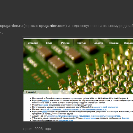
cpugarden.ru
(зеркало
cpugarden.com
) и подвергнут основательному редиза
">
версия 2008 года