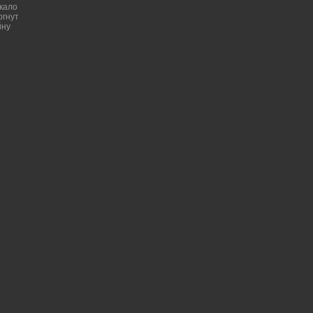
кало
ргнут
йну