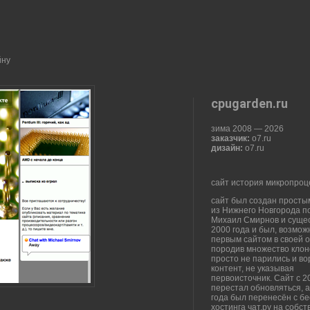
йну
cpugarden.ru
зима 2008
—
2026
заказчик:
o7.ru
дизайн:
o7.ru
сайт история микропроц
сайт был создан просты
из Нижнего Новгорода п
Михаил Смирнов и сущес
2000 года и был, возмож
первым сайтом в своей о
породив множество клон
просто не парились и в
контент, не указывая
первоисточник. Сайт с 2
перестал обновляться, а
года был перенесён с б
хостинга чат.ру на собс