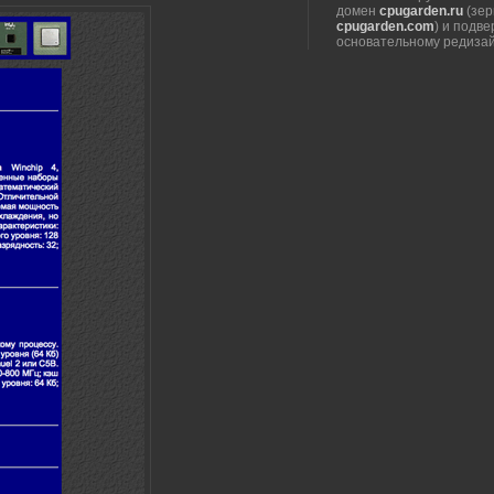
домен
cpugarden.ru
(зер
cpugarden.com
) и подве
основательному редиза