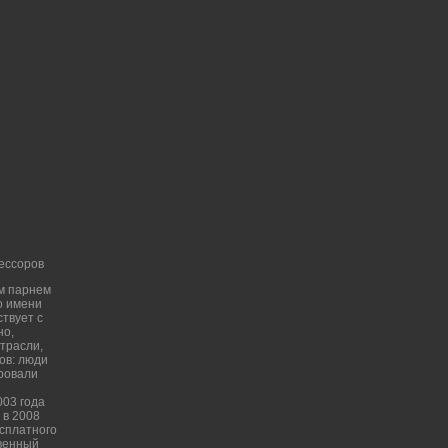
ессоров
м парнем
о имени
твует с
но,
трасли,
ов: люди
оровали
003 года
 в 2008
есплатного
твенный